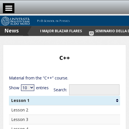
Skip
to
content
News
BE NEUTRINOS WITH MAJOR BLAZAR FLARES
SEMINARIO DELLA DOT
C++
Material from the “C++” course.
Show
entries
Search:
Lesson 1
Lesson 2
Lesson 3
Lesson 4